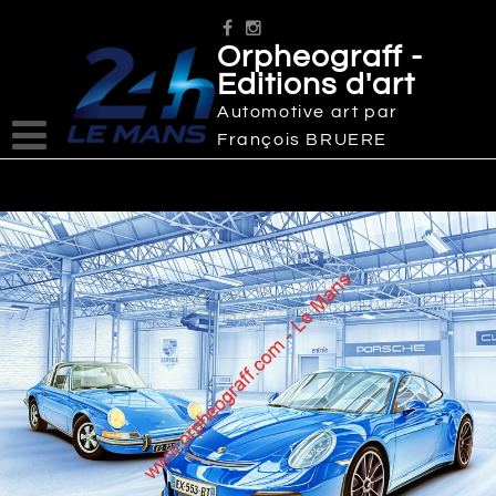
Skip
to
Orpheograff -
content
Editions d'art
Automotive art par
François BRUERE