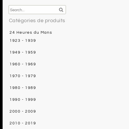
c
ai
e
rt
e
l
r
a
b
e
g
Catégories de produits
o
st
e
24 Heures du Mans
o
r
1923 - 1939
k
1949 - 1959
1960 - 1969
1970 - 1979
1980 - 1989
1990 - 1999
2000 - 2009
2010 - 2019