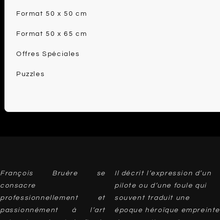
Format 50 x 50 cm
Format 50 x 65 cm
Offres Spéciales
Puzzles
François Bruère se
Il décrit l’expression d’un
consacre
pilote ou d’une foule qui
professionnellement et
souvent traduit une
passionnément à l’art
époque héroïque empreinte