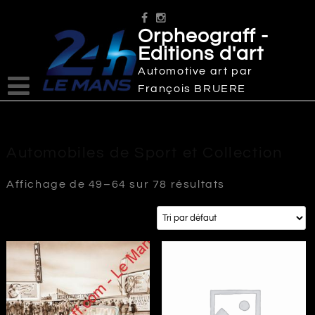
Skip
to
Orpheograff -
content
Editions d'art
Automotive art par
François BRUERE
Automobiles de Sport et Collection
Affichage de 49–64 sur 78 résultats