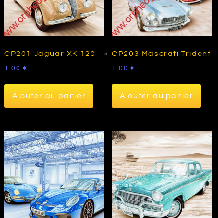
CP201 Jaguar XK 120
CP203 Maserati Trident
1.00
€
1.00
€
Ajouter au panier
Ajouter au panier