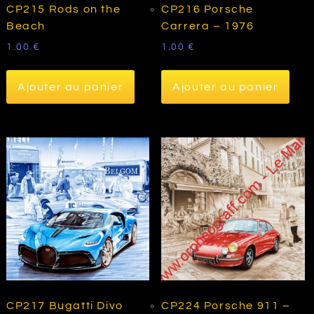
CP215 Rods on the
CP216 Porsche
Beach
Carrera – 1976
1.00
€
1.00
€
Ajouter au panier
Ajouter au panier
CP217 Bugatti Divo
CP224 Porsche 911 –