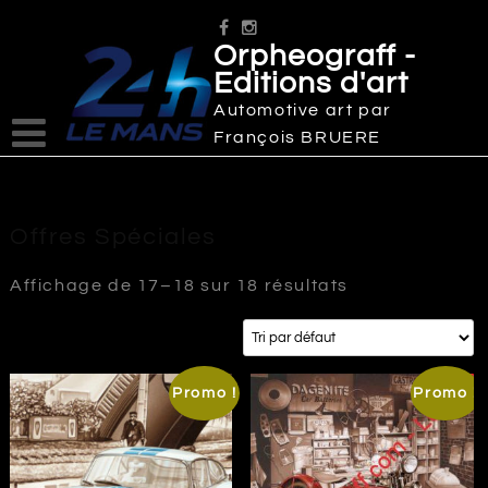
Skip
to
Orpheograff -
content
Editions d'art
Automotive art par
François BRUERE
Offres Spéciales
Affichage de 17–18 sur 18 résultats
Promo !
Promo !