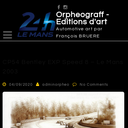
Skip
to
Orpheograff -
content
Editions d'art
Automotive art par
François BRUERE
CP54 Bentley EXP Speed 8 – Le Mans
2003
04/09/2020
adminorpheo
No Comments