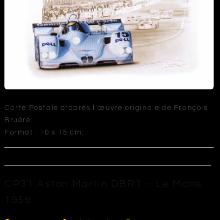
Carte Postale d’après l’œuvre originale de François
Bruère.
Format : 10 x 15 cm.
CP31 Aston Martin DBR1 – Le Mans
1959