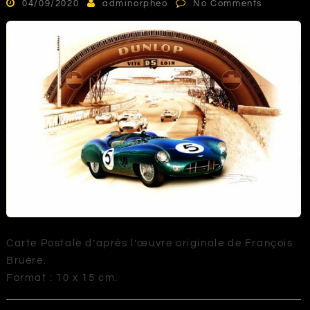
04/09/2020
adminorpheo
No Comments
Carte Postale d’après l’œuvre originale de François
Bruère.
Format : 10 x 15 cm.