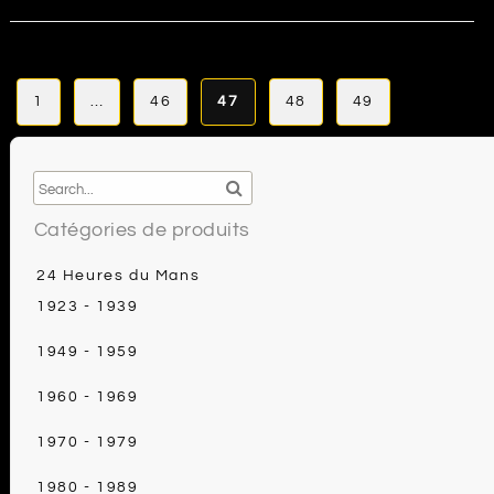
c
ai
e
rt
e
l
r
a
b
e
g
Pagination
1
…
46
47
48
49
des
o
st
e
publications
o
r
k
Catégories de produits
24 Heures du Mans
1923 - 1939
1949 - 1959
1960 - 1969
1970 - 1979
1980 - 1989