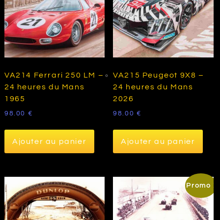
VA214 Ferrari 250 LM –
VA215 Peugeot 9X8 –
24 heures du Mans
24 heures du Mans
1965
2026
98.00
€
98.00
€
Ajouter au panier
Ajouter au panier
Promo !