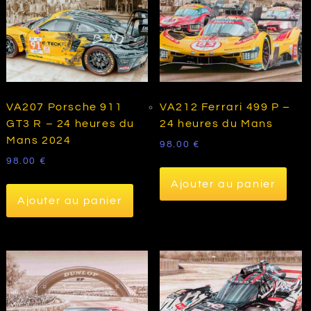
VA207 Porsche 911
VA212 Ferrari 499 P –
GT3 R – 24 heures du
24 heures du Mans
Mans 2024
98.00
€
98.00
€
Ajouter au panier
Ajouter au panier