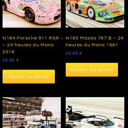
N184 Porsche 911 RSR
N185 Mazda 787 B – 24
– 24 heures du Mans
heures du Mans 1991
2018
25.00
€
25.00
€
Ajouter au panier
Ajouter au panier