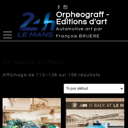
Skip
to
Orpheograff -
content
Editions d'art
Automotive art par
François BRUERE
24 Heures du Mans
Affichage de 113–128 sur 158 résultats