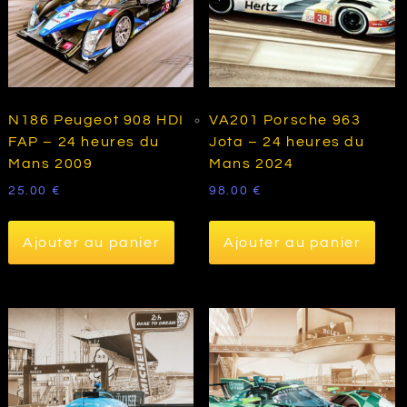
N186 Peugeot 908 HDI
VA201 Porsche 963
FAP – 24 heures du
Jota – 24 heures du
Mans 2009
Mans 2024
25.00
€
98.00
€
Ajouter au panier
Ajouter au panier