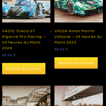
VA202 Oreca 07
VA206 Aston Martin
Algarve Pro Racing –
Valkyrie – 24 heures du
24 heures du Mans
Mans 2025
2024
98.00
€
98.00
€
Ajouter au panier
Ajouter au panier