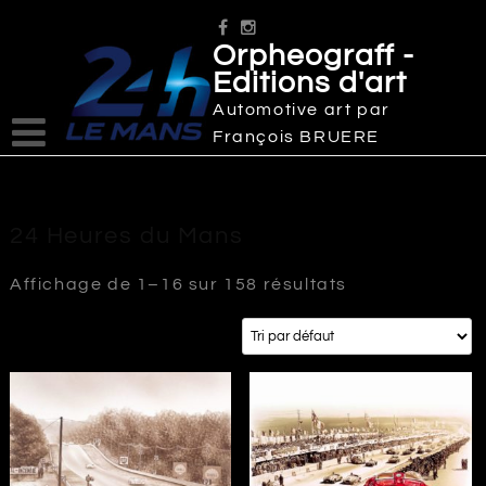
Skip
to
Orpheograff -
content
Editions d'art
Automotive art par
François BRUERE
24 Heures du Mans
Affichage de 1–16 sur 158 résultats