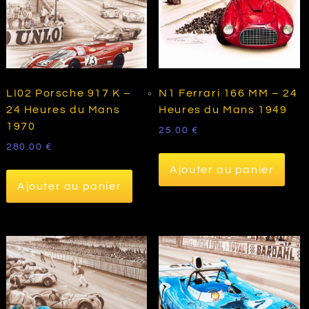
LI02 Porsche 917 K –
N1 Ferrari 166 MM – 24
24 Heures du Mans
Heures du Mans 1949
1970
25.00
€
280.00
€
Ajouter au panier
Ajouter au panier