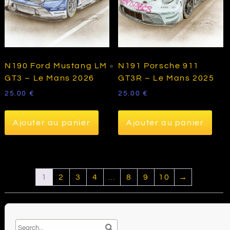
N190 Ford Mustang LM
N191 Porsche 911
GT3 – Le Mans 2026
GT3R – Le Mans 2025
25.00
€
25.00
€
Ajouter au panier
Ajouter au panier
1
2
3
4
…
8
9
10
→