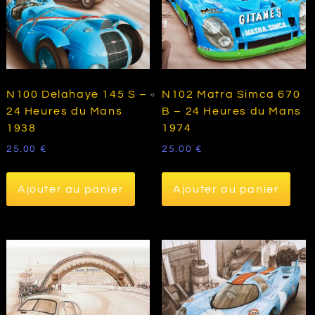
N100 Delahaye 145 S –
N102 Matra Simca 670
24 Heures du Mans
B – 24 Heures du Mans
1938
1974
25.00
€
25.00
€
Ajouter au panier
Ajouter au panier