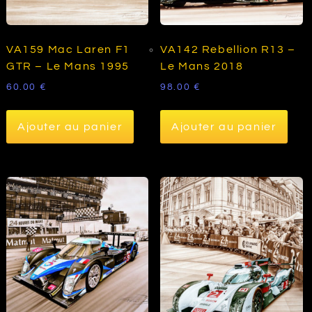
VA159 Mac Laren F1
VA142 Rebellion R13 –
GTR – Le Mans 1995
Le Mans 2018
60.00
€
98.00
€
Ajouter au panier
Ajouter au panier