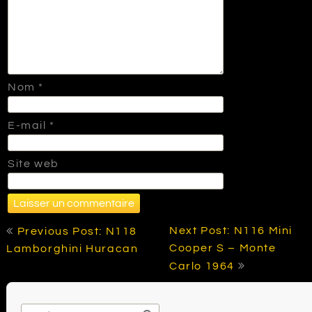
Nom
*
E-mail
*
Site web
Navigation
Next Post: N116 Mini
Previous Post: N118
de
Cooper S – Monte
Lamborghini Huracan
l’article
Carlo 1964