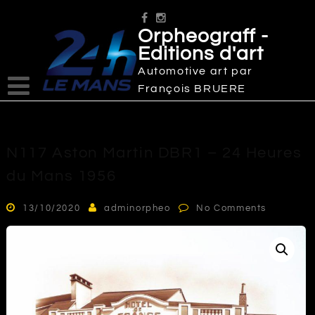
Skip
to
Orpheograff -
content
Editions d'art
Automotive art par
François BRUERE
N117 Aston Martin DBR1 – 24 Heures
du Mans 1956
13/10/2020
adminorpheo
No Comments