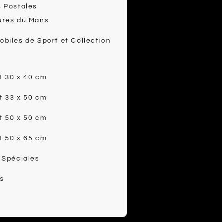
 Postales
ures du Mans
biles de Sport et Collection
t 30 x 40 cm
t 33 x 50 cm
t 50 x 50 cm
t 50 x 65 cm
 Spéciales
s