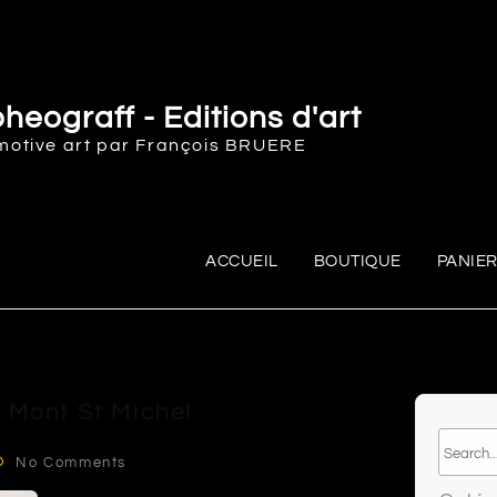
heograff - Editions d'art
motive art par François BRUERE
ACCUEIL
BOUTIQUE
PANIE
 Mont St Michel
No Comments