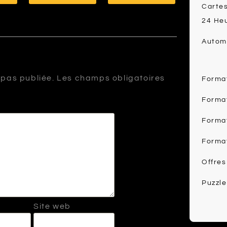
Cartes
24 He
Automo
 pas publiée.
Les champs obligatoires
Forma
Forma
Forma
Forma
Offres
Puzzle
Site web