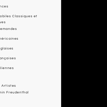
nces
biles Classiques et
ves
llemandes
méricaines
glaises
rançaises
aliennes
 Artistes
min Freudenthal