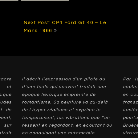
Next Post: CP4 Ford GT 40 – Le
Mans 1966
acre
Il décrit l’expression d’un pilote ou
Par l
 et
d’une foule qui souvent traduit une
coule
ique
époque héroïque empreinte de
en cou
udes
romantisme. Sa peinture va au-delà
trans
nt de
de l’hyper réalisme et exprime le
lumi
peint,
tempérament, les vibrations que l’on
peint
s sur
ressent en regardant, en écoutant ou
Bruèr
truit
en conduisant une automobile.
virtu