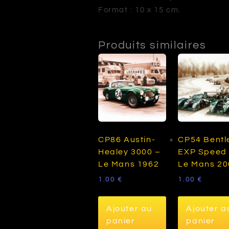
Format : 10 x 15 cm.
Produits similaires
CP86 Austin-
CP54 Bentl
Healey 3000 –
EXP Speed 
Le Mans 1962
Le Mans 20
1.00
€
1.00
€
Ajouter au
Ajouter a
panier
panier