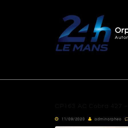
Skip
to
content
Orp
Auto
CP163 AC Cobra 427 –
11/09/2020
adminorpheo