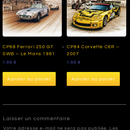
CP68 Ferrari 250 GT
CP84 Corvette C6R –
SWB – Le Mans 1961
2007
1.00
€
1.00
€
Ajouter au panier
Ajouter au panier
Laisser un commentaire
Votre adresse e-mail ne sera pas publiée.
Les