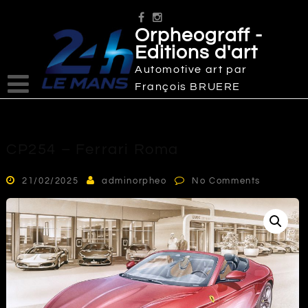
Skip
to
Orpheograff -
content
Editions d'art
Automotive art par
François BRUERE
CP254 – Ferrari Roma
21/02/2025
adminorpheo
No Comments