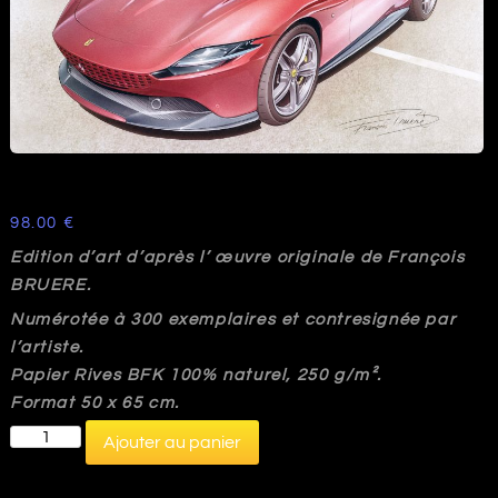
98.00
€
Edition d’art d’après l’ œuvre originale de François
BRUERE.
Numérotée à 300 exemplaires et contresignée par
l’artiste.
Papier Rives BFK 100% naturel, 250 g/m².
Format 50 x 65 cm.
quantité
Ajouter au panier
de
CP254