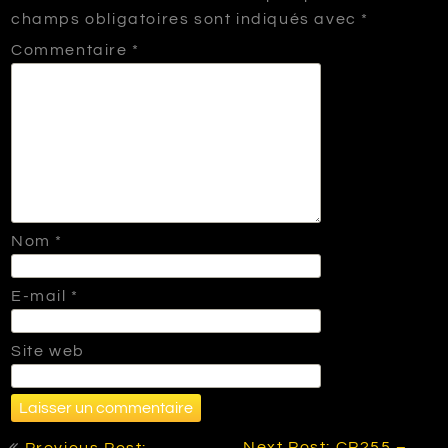
champs obligatoires sont indiqués avec
*
Commentaire
*
Nom
*
E-mail
*
Site web
Navigation
Next Post: CP255 –
Previous Post: