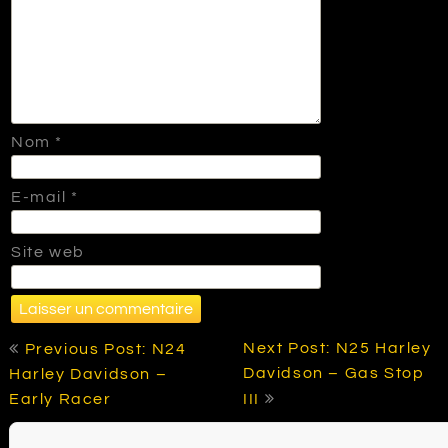
Nom
*
E-mail
*
Site web
Navigation
Next Post: N25 Harley
Previous Post: N24
de
Davidson – Gas Stop
Harley Davidson –
l’article
Early Racer
III