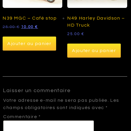
N39 MGC – Café stop
N49 Harley Davidson –
HD Truck
Le
Le
25.00
€
10.00
€
prix
prix
25.00
€
initial
actuel
Ajouter au panier
était :
est :
25.00 €.
10.00 €.
Ajouter au panier
Laisser un commentaire
Votre adresse e-mail ne sera pas publiée.
Les
champs obligatoires sont indiqués avec
*
Commentaire
*