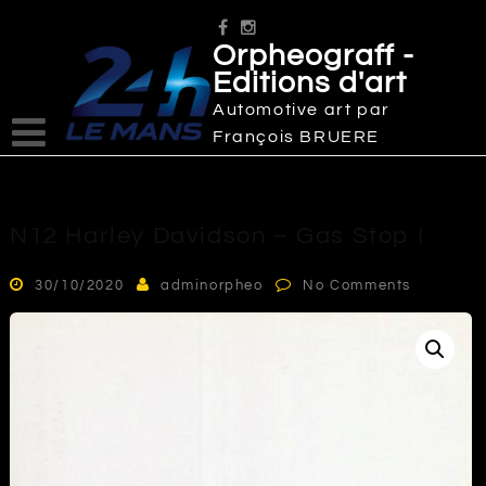
Skip
to
Orpheograff -
content
Editions d'art
Automotive art par
François BRUERE
N12 Harley Davidson – Gas Stop I
30/10/2020
adminorpheo
No Comments