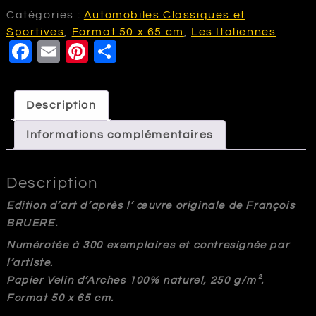
Lamborghini
Catégories :
Automobiles Classiques et
Diablo
Sportives
,
Format 50 x 65 cm
,
Les Italiennes
F
E
Pi
P
a
m
nt
a
c
ai
e
rt
Description
e
l
r
a
Informations complémentaires
b
e
g
o
st
e
Description
o
r
k
Edition d’art d’après l’ œuvre originale de François
BRUERE.
Numérotée à 300 exemplaires et contresignée par
l’artiste.
Papier Velin d’Arches 100% naturel, 250 g/m².
Format 50 x 65 cm.