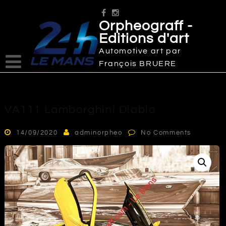
Skip
to
Orpheograff -
content
Editions d'art
Automotive art par
François BRUERE
VA111 Lamborghini Diablo
14/09/2020
adminorpheo
No Comments