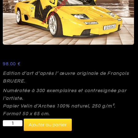
98.00
€
Edition d’art d’après l’ œuvre originale de François
BRUERE.
Numérotée à 300 exemplaires et contresignée par
l’artiste.
Papier Velin d’Arches 100% naturel, 250 g/m².
Format 50 x 65 cm.
quantité
Ajouter au panier
de
VA111