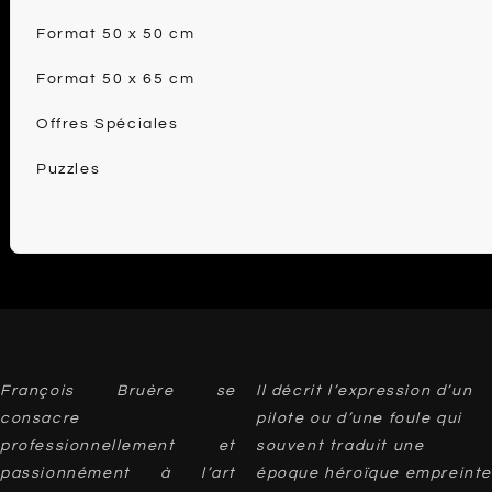
Format 50 x 50 cm
Format 50 x 65 cm
Offres Spéciales
Puzzles
François Bruère se
Il décrit l’expression d’un
consacre
pilote ou d’une foule qui
professionnellement et
souvent traduit une
passionnément à l’art
époque héroïque empreinte