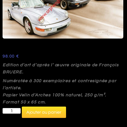
98.00
€
Edition d’art d’après l’ œuvre originale de François
BRUERE.
Numérotée à 300 exemplaires et contresignée par
l’artiste.
Papier Velin d’Arches 100% naturel, 250 g/m².
Format 50 x 65 cm.
quantité
Ajouter au panier
de
VA135