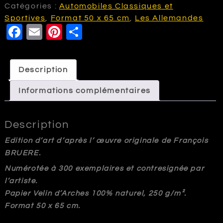
Garage
Catégories :
Automobiles Classiques et
Porsche
Sportives
,
Format 50 x 65 cm
,
Les Allemandes
F
E
Pi
P
911
a
m
nt
a
c
ai
e
rt
Description
e
l
r
a
Informations complémentaires
b
e
g
o
st
e
Description
o
r
k
Edition d’art d’après l’ œuvre originale de François
BRUERE.
Numérotée à 300 exemplaires et contresignée par
l’artiste.
Papier Velin d’Arches 100% naturel, 250 g/m².
Format 50 x 65 cm.