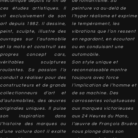
mécanique depuis la fin de
de romantisme. Sa
ces études artistiques. Il
peinture va au-delà de
vit exclusivement de son
l’hyper réalisme et exprime
art depuis 1982. Il dessine,
le tempérament, les
peint, sculpte, illustre des
vibrations que l’on ressent
ouvrages sur l’automobile
en regardant, en écoutant
et la moto et construit ses
ou en conduisant une
propres concept cars,
automobile.
véritables sculptures
Son style unique et
roulantes. Sa passion l’a
reconnaissable montre
conduit a réaliser pour des
toujours avec force
constructeurs et de grands
l’implication de l’homme et
collectionneurs d’art et
de sa machine. Des
d’automobiles, des œuvres
carrosseries voluptueuses
originales uniques. Il puise
aux marques victorieuses
son inspiration dans
aux 24 Heures du Mans,
l’histoire des marques ou
l’œuvre de François Bruère
d’une voiture dont il exalte
nous plonge dans son