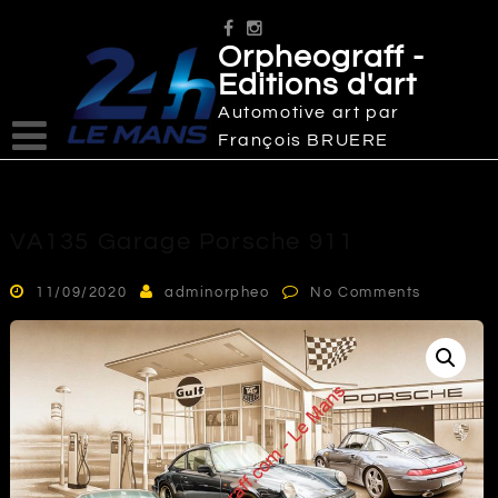
Skip
to
Orpheograff -
content
Editions d'art
Automotive art par
François BRUERE
VA135 Garage Porsche 911
11/09/2020
adminorpheo
No Comments