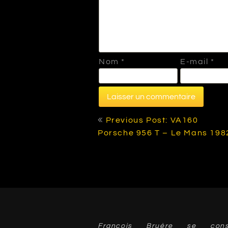
Nom
*
E-mail
*
Navigation
Previous Post: VA160
de
Porsche 956 T – Le Mans 198
l’article
François Bruère se cons