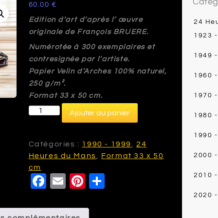
Catég
60.00
€
Edition d’art d’après l’ œuvre
24 He
originale de François BRUERE.
1923 
Numérotée à 300 exemplaires et
1949 
contresignée par l’artiste.
Papier Velin d’Arches 100% naturel,
1960 
250 g/m².
Format 33 x 50 cm.
1970 
quantité
Ajouter au panier
1980 
de
VA159
1990 
Mac
Catégories :
1990 - 1999
,
24
Laren
Heures du Mans
,
Format 33 x 50
2000 
F1
cm
2010 
F
E
Pi
P
GTR
-
a
m
nt
a
2020 -
Le
c
ai
e
rt
Mans