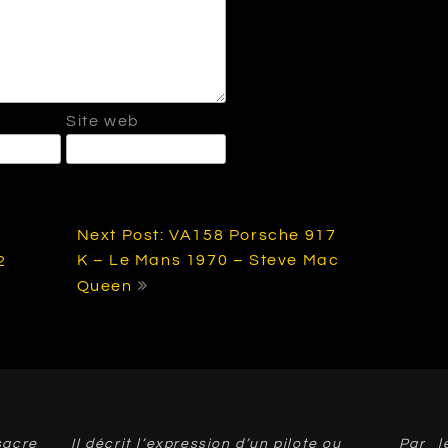
Site web
Next Post: VA158 Porsche 917
K – Le Mans 1970 – Steve Mac
2
Queen
acre
Il décrit l’expression d’un pilote ou
Par l