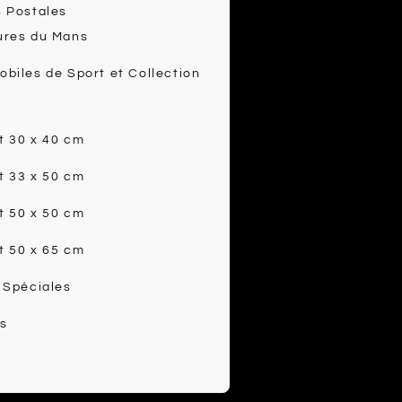
 Postales
ures du Mans
biles de Sport et Collection
t 30 x 40 cm
t 33 x 50 cm
t 50 x 50 cm
t 50 x 65 cm
 Spéciales
s