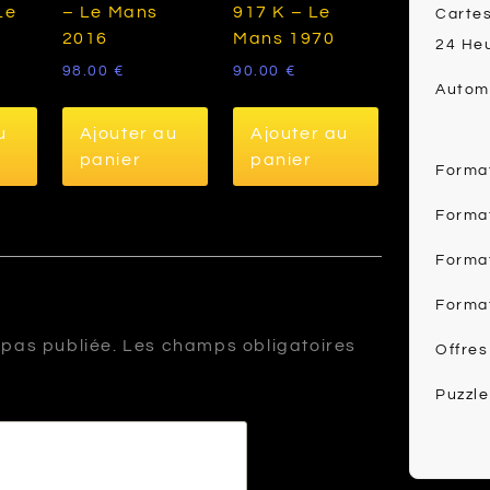
Le
– Le Mans
917 K – Le
Cartes
2016
Mans 1970
24 He
98.00
€
90.00
€
Automo
u
Ajouter au
Ajouter au
panier
panier
Forma
Forma
Forma
Forma
 pas publiée.
Les champs obligatoires
Offres
Puzzle