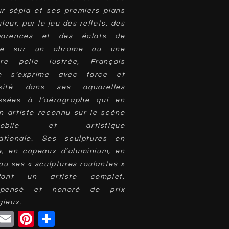
ur sépia et ses premiers plans
leur, par le jeu des reflets, des
parences et des éclats de
ère sur un chrome ou une
ure polie lustrée, François
e s’exprime avec force et
osité dans ses aquarelles
ssées à l’aérographe qui en
n artiste reconnu sur le scène
mobile et artistique
nationale. Ses sculptures en
e, en copeaux d’aluminium, en
ou ses « sculptures roulantes »
ont un artiste complet,
mpensé et honoré de prix
gieux.
Facebook
Email
Pinterest
Partager