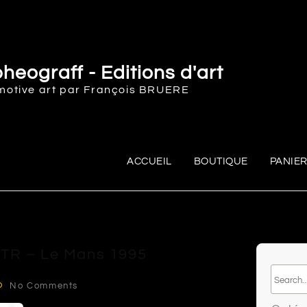
heograff - Editions d'art
motive art par François BRUERE
ACCUEIL
BOUTIQUE
PANIE
TR – Le Mans 1995
No Comments