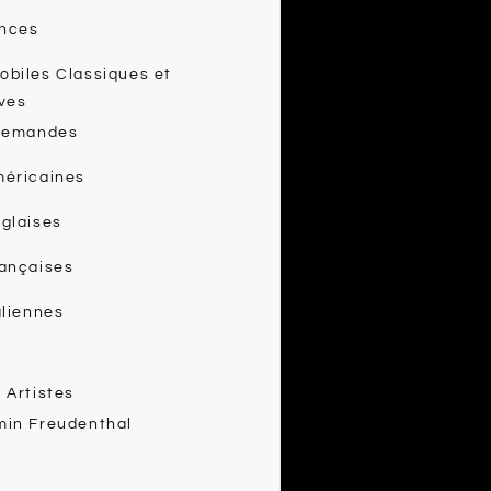
nces
biles Classiques et
ves
llemandes
méricaines
glaises
rançaises
aliennes
 Artistes
min Freudenthal