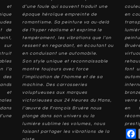
 et
d’une foule qui souvent traduit une
coule
ique
époque héroïque empreinte de
en cou
udes
romantisme. Sa peinture va au-delà
trans
nt de
de l’hyper réalisme et exprime le
lumi
peint,
tempérament, les vibrations que l’on
peint
s sur
ressent en regardant, en écoutant ou
Bruèr
truit
en conduisant une automobile.
virtu
ables
Son style unique et reconnaissable
rehau
n l’a
montre toujours avec force
font u
 des
l’implication de l’homme et de sa
auto
ands
machine. Des carrosseries
inter
t et
voluptueuses aux marques
bronz
nales
victorieuses aux 24 Heures du Mans,
verre 
 dans
l’œuvre de François Bruère nous
en f
’une
plonge dans son univers ou la
réco
lumière sublime les volumes, nous
presti
faisant partager les vibrations de la
piste.