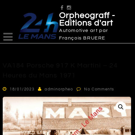
Skip
to
Orpheograff -
content
Editions d'art
Automotive art par
François BRUERE
VA184 Porsche 917 K Martini – 24
Heures du Mans 1971
18/01/2023
adminorpheo
No Comments