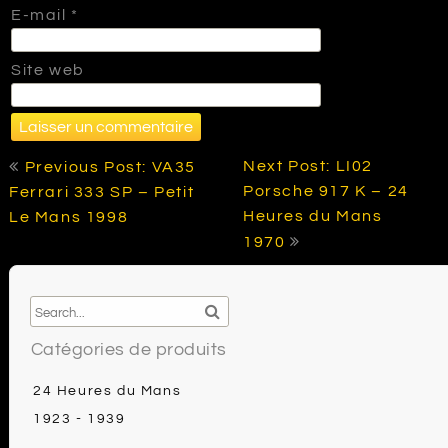
E-mail
*
Site web
Navigation
Next Post: LI02
Previous Post: VA35
de
Porsche 917 K – 24
Ferrari 333 SP – Petit
l’article
Heures du Mans
Le Mans 1998
1970
Catégories de produits
24 Heures du Mans
1923 - 1939