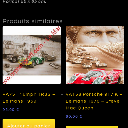
Format 50 x 65 cm.
Produits similaires
VA75 Triumph TR3S –
VA158 Porsche 917 K –
Le Mans 1959
Le Mans 1970 – Steve
Mac Queen
98.00
€
60.00
€
Ajouter au panier