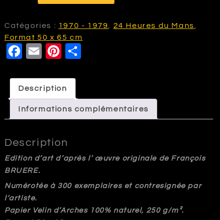
de
VA184
Porsche
Catégories :
1970 - 1979
,
24 Heures du Mans
,
917
Format 50 x 65 cm
F
E
Pi
P
K
Martini
a
m
nt
a
-
c
ai
e
rt
24
Description
e
l
r
a
Heures
du
Informations complémentaires
b
e
g
Mans
o
st
e
1971
Description
o
r
k
Edition d’art d’après l’ œuvre originale de François
BRUERE.
Numérotée à 300 exemplaires et contresignée par
l’artiste.
Papier Velin d’Arches 100% naturel, 250 g/m².