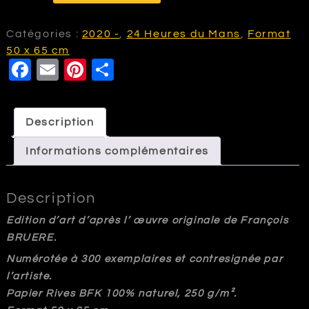
VA190
Porsche
Catégories :
2020 -
,
24 Heures du Mans
,
Format
963
50 x 65 cm
F
E
Pi
P
-
24
a
m
nt
a
heures
c
ai
e
rt
du
Description
e
l
r
a
Mans
2023
Informations complémentaires
b
e
g
o
st
e
Description
o
r
k
Edition d’art d’après l’ œuvre originale de François
BRUERE.
Numérotée à 300 exemplaires et contresignée par
l’artiste.
Papier Rives BFK 100% naturel, 250 g/m².