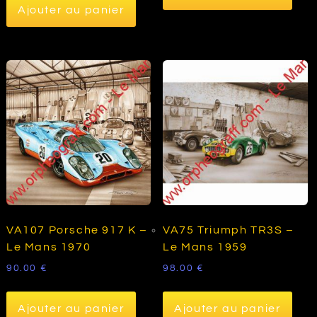
90.00 €.
45.00 €.
Ajouter au panier
VA107 Porsche 917 K –
VA75 Triumph TR3S –
Le Mans 1970
Le Mans 1959
90.00
€
98.00
€
Ajouter au panier
Ajouter au panier