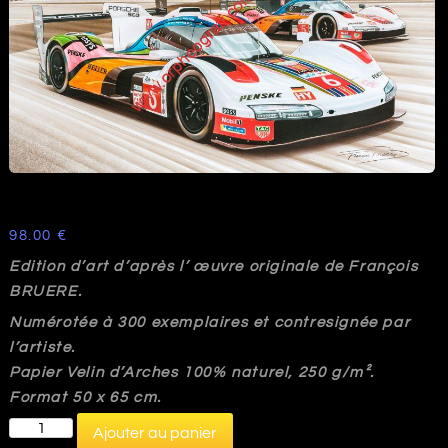
98.00
€
Edition d’art d’après l’ œuvre originale de François
BRUERE.
Numérotée à 300 exemplaires et contresignée par
l’artiste.
Papier Velin d’Arches 100% naturel, 250 g/m².
Format 50 x 65 cm.
quantité
Ajouter au panier
de