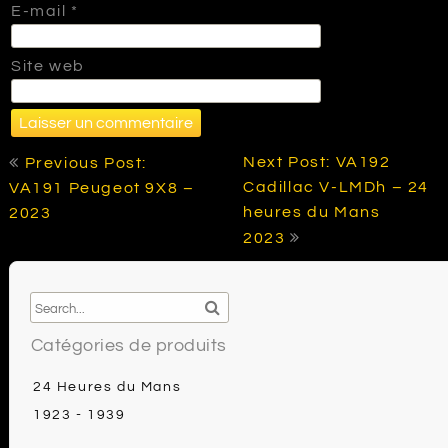
E-mail
*
Site web
Navigation
Next Post: VA192
Previous Post:
de
Cadillac V-LMDh – 24
VA191 Peugeot 9X8 –
l’article
heures du Mans
2023
2023
Catégories de produits
24 Heures du Mans
1923 - 1939