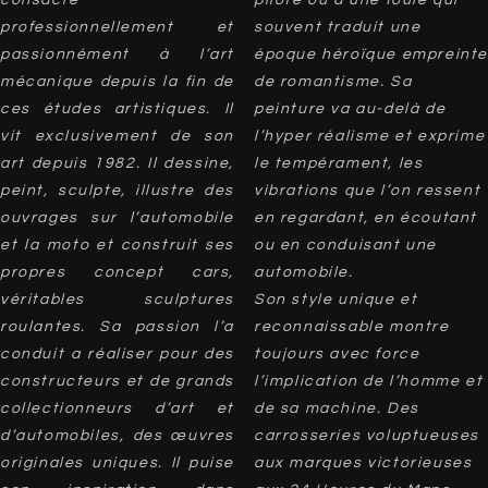
consacre
pilote ou d’une foule qui
professionnellement et
souvent traduit une
passionnément à l’art
époque héroïque empreinte
mécanique depuis la fin de
de romantisme. Sa
ces études artistiques. Il
peinture va au-delà de
vit exclusivement de son
l’hyper réalisme et exprime
art depuis 1982. Il dessine,
le tempérament, les
peint, sculpte, illustre des
vibrations que l’on ressent
ouvrages sur l’automobile
en regardant, en écoutant
et la moto et construit ses
ou en conduisant une
propres concept cars,
automobile.
véritables sculptures
Son style unique et
roulantes. Sa passion l’a
reconnaissable montre
conduit a réaliser pour des
toujours avec force
constructeurs et de grands
l’implication de l’homme et
collectionneurs d’art et
de sa machine. Des
d’automobiles, des œuvres
carrosseries voluptueuses
originales uniques. Il puise
aux marques victorieuses