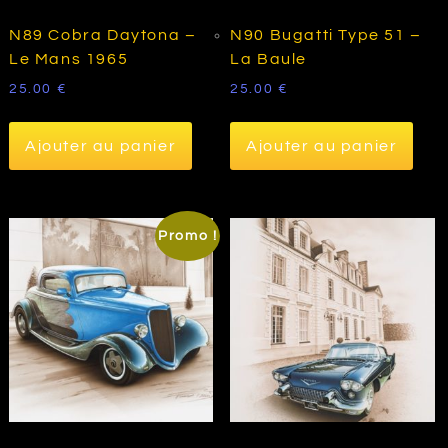
N89 Cobra Daytona –
N90 Bugatti Type 51 –
Le Mans 1965
La Baule
25.00
€
25.00
€
Ajouter au panier
Ajouter au panier
Promo !