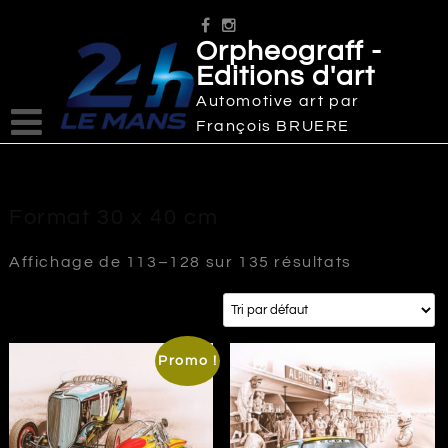
Skip
to
Orpheograff -
content
Editions d'art
Automotive art par
François BRUERE
Format 30 x 40 cm
Affichage de 113–128 sur 135 résultats
Promo !