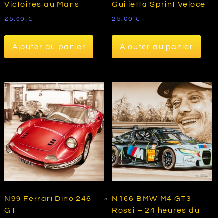
Victoires au Mans
Guilietta Sprint Veloce
25.00
€
25.00
€
Ajouter au panier
Ajouter au panier
N99 Ferrari Dino 246
N166 BMW M4 GT3
GT
Rossi – 24 heures du