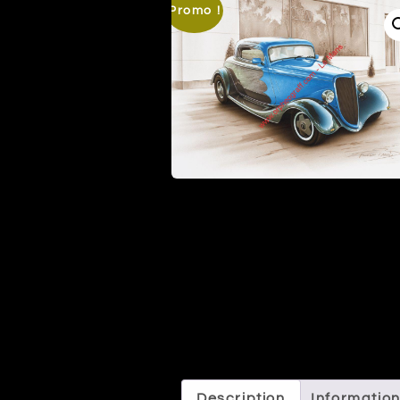
Promo !
Description
Informatio