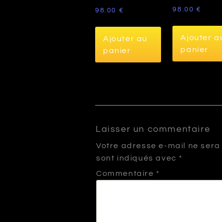
98.00
€
98.00
€
Ajouter a
Ajouter au
panier
panier
Laisser un commentaire
Votre adresse e-mail ne sera
sont indiqués avec
*
Commentaire
*