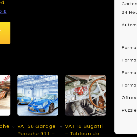
od
Cartes
Le
00
€
24 He
prix
al
actuel
Automo
u
 :
est :
0 €.
10.00 €.
Forma
Forma
Forma
Forma
Offres
Puzzle
sche
VA156 Garage
VA116 Bugatti
Porsche 911 –
– Tableau de