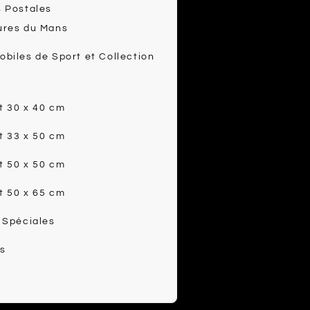
 Postales
ures du Mans
biles de Sport et Collection
t 30 x 40 cm
t 33 x 50 cm
t 50 x 50 cm
t 50 x 65 cm
 Spéciales
s