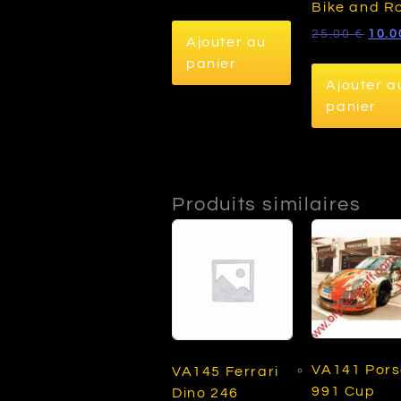
Bike and R
Le
25.00
€
10.
Ajouter au
prix
panier
initi
Ajouter a
était
25.0
panier
Produits similaires
VA141 Por
VA145 Ferrari
991 Cup
Dino 246