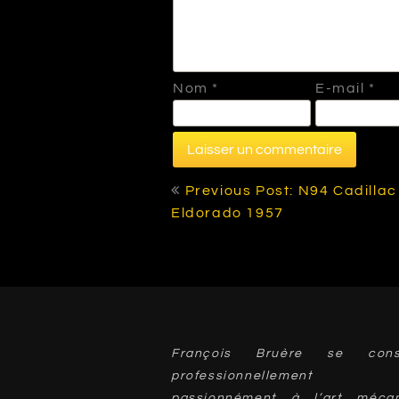
Nom
*
E-mail
*
Navigation
Previous Post: N94 Cadillac
de
Eldorado 1957
l’article
François Bruère se cons
professionnellement
passionnément à l’art mécan