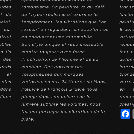
udes
romantisme. Sa peinture va au-delà
trans
nt de
de l’hyper réalisme et exprime le
lumi
peint,
tempérament, les vibrations que l’on
peint
s sur
ressent en regardant, en écoutant ou
Bruèr
truit
en conduisant une automobile.
virtu
ables
Son style unique et reconnaissable
rehau
n l’a
montre toujours avec force
font u
 des
l’implication de l’homme et de sa
auto
ands
machine. Des carrosseries
inter
t et
voluptueuses aux marques
bronz
nales
victorieuses aux 24 Heures du Mans,
verre 
 dans
l’œuvre de François Bruère nous
en f
’une
plonge dans son univers ou la
réco
lumière sublime les volumes, nous
presti
faisant partager les vibrations de la
piste.