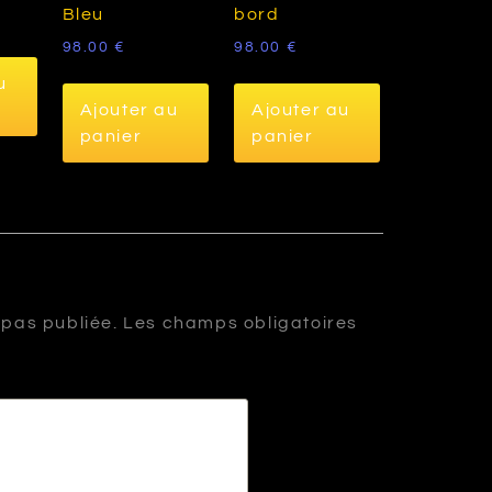
Bleu
bord
98.00
€
98.00
€
u
Ajouter au
Ajouter au
panier
panier
 pas publiée.
Les champs obligatoires