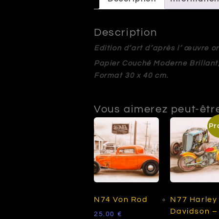
Description
Edition d’art d’après l’ œuvre 
Papier Couché Moderne Brillant
Format 30 x 40 cm.
Vous aimerez peut-êtr
Pr
N74 Von Rod
N77 Harley
Davidson –
25.00
€