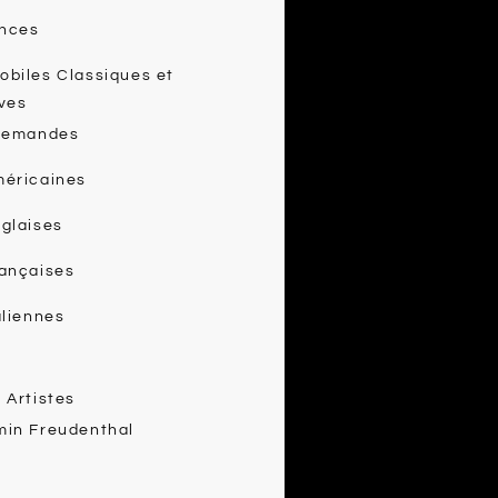
nces
biles Classiques et
ves
llemandes
méricaines
glaises
rançaises
aliennes
 Artistes
min Freudenthal