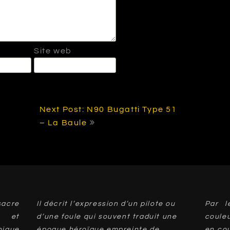
Site web
Next Post: N90 Bugatti Type 51
– La Baule
acre
Il décrit l’expression d’un pilote ou
Par l
 et
d’une foule qui souvent traduit une
coule
ique
époque héroïque empreinte de
en cou