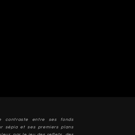
e contraste entre ses fonds
ur sépia et ses premiers plans
leur, par le jeu des reflets, des