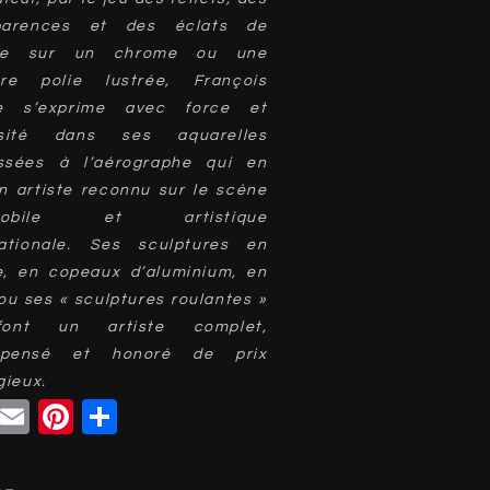
parences et des éclats de
ère sur un chrome ou une
ure polie lustrée, François
e s’exprime avec force et
osité dans ses aquarelles
ssées à l’aérographe qui en
n artiste reconnu sur le scène
mobile et artistique
nationale. Ses sculptures en
e, en copeaux d’aluminium, en
ou ses « sculptures roulantes »
ont un artiste complet,
mpensé et honoré de prix
gieux.
Facebook
Email
Pinterest
Partager