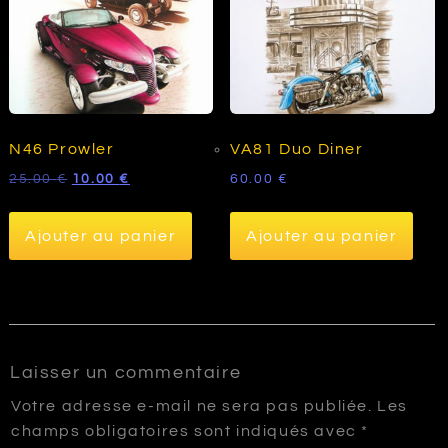
N46 Prowler
VA81 Duo Diner
Le
Le
25.00
€
10.00
€
60.00
€
prix
prix
initial
actuel
Ajouter au panier
Ajouter au panier
était :
est :
25.00 €.
10.00 €.
Laisser un commentaire
Votre adresse e-mail ne sera pas publiée.
Les
champs obligatoires sont indiqués avec
*