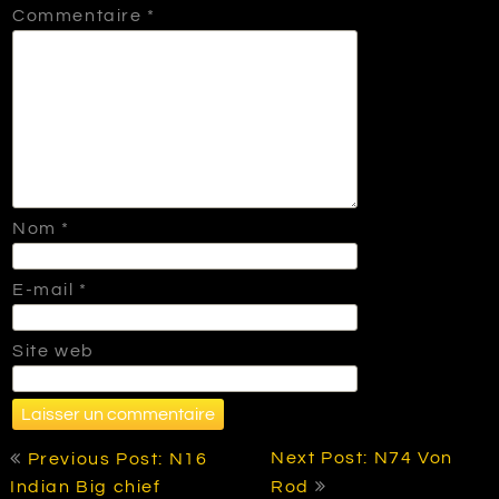
Commentaire
*
Nom
*
E-mail
*
Site web
Navigation
Next Post: N74 Von
Previous Post: N16
de
Indian Big chief
Rod